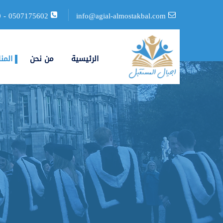
0
-
0507175602
info@agial-almostakbal.com
الرئيسية
من نحن
المن